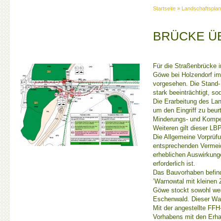
Startseite
»
Landschaftspla
BRÜCKE ÜB
Für die Straßenbrücke 
Göwe bei Holzendorf im
vorgesehen. Die Stand-
stark beeinträchtigt, s
Die Erarbeitung des Lan
um den Eingriff zu beu
Minderungs- und Komp
Weiteren gilt dieser L
Die Allgemeine Vorprüfu
entsprechenden Verme
erheblichen Auswirkung
erforderlich ist.
Das Bauvorhaben befin
’Warnowtal mit kleinen Z
Göwe stockt sowohl west
Eschenwald. Dieser Wald
Mit der angestellte FFH
Vorhabens mit den Erha