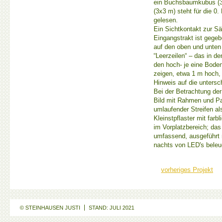
ein Buchsbaumkubus (3x
(3x3 m) steht für die 0
gelesen.
Ein Sichtkontakt zur Sä
Eingangstrakt ist gege
auf den oben und unten
“Leerzeilen“ – das in d
den hoch- je eine Boden
zeigen, etwa 1 m hoch, 3
Hinweis auf die untersc
Bei der Betrachtung der
Bild mit Rahmen und Pa
umlaufender Streifen al
Kleinstpflaster mit far
im Vorplatzbereich; das
umfassend, ausgeführt 
nachts von LED's beleuc
vorheriges Projekt
© STEINHAUSEN JUSTI
STAND: JULI 2021