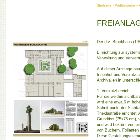
Startseite
»
Wettbewerbe
»
FREIANLA
Der dtv- Brockhaus (1982
Einrichtung zur system
Verwaltung und Verwertu
Auf dieser Aussage baut
Innenhof und Vorplatz 
Archivalien in untersch
1. Vorplatzbereich:
Für die weithin sichtb
wird eine etwa 6 m hoh
Schnittpunkt der Sichta
Theklastraße errichtet 
Grundriss (75x75 cm), 
und wird bekrönt von e
von Büchern, Foliante
Diese Gestaltungselem