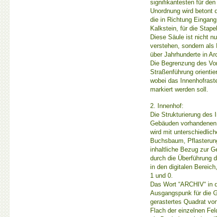
signifikantesten für de
Unordnung wird betont 
die in Richtung Eingang
Kalkstein, für die Stap
Diese Säule ist nicht n
verstehen, sondern als 
über Jahrhunderte in Ar
Die Begrenzung des Vorp
Straßenführung orientie
wobei das Innenhofraste
markiert werden soll.
2. Innenhof:
Die Strukturierung des 
Gebäuden vorhandenen 
wird mit unterschiedlic
Buchsbaum, Pflasterung
inhaltliche Bezug zur G
durch die Überführung 
in den digitalen Bereic
1 und 0.
Das Wort “ARCHIV“ in d
Ausgangspunk für die Ge
gerastertes Quadrat vo
Flach der einzelnen Fel